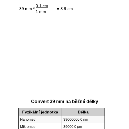
0.1 cm
39 mm *
= 3.9 cm
1 mm
Convert 39 mm na běžné délky
Fyzikální jednotka
Délka
Nanometr
39000000.0 nm
Mikrometr
39000.0 µm