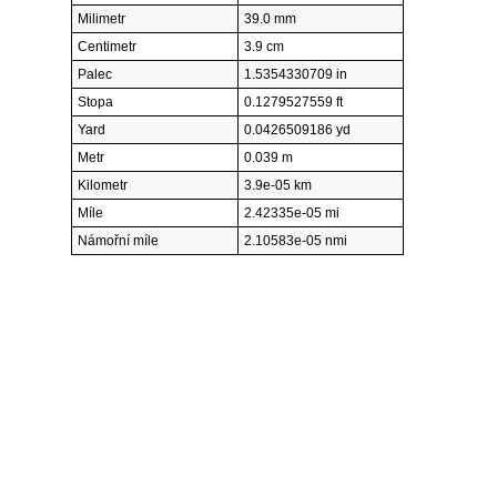
Milimetr
39.0 mm
Centimetr
3.9 cm
Palec
1.5354330709 in
Stopa
0.1279527559 ft
Yard
0.0426509186 yd
Metr
0.039 m
Kilometr
3.9e-05 km
Míle
2.42335e-05 mi
Námořní míle
2.10583e-05 nmi