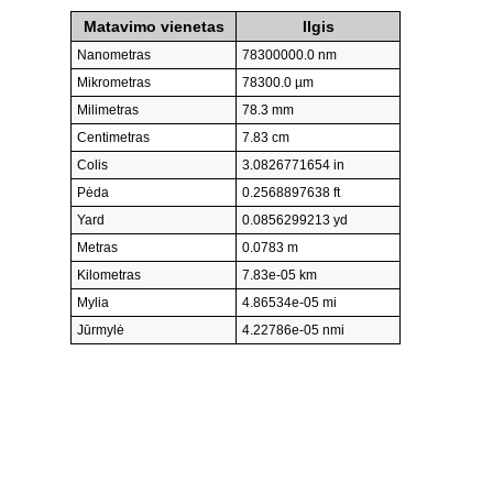
Matavimo vienetas
Ilgis
Nanometras
78300000.0 nm
Mikrometras
78300.0 µm
Milimetras
78.3 mm
Centimetras
7.83 cm
Colis
3.0826771654 in
Pėda
0.2568897638 ft
Yard
0.0856299213 yd
Metras
0.0783 m
Kilometras
7.83e-05 km
Mylia
4.86534e-05 mi
Jūrmylė
4.22786e-05 nmi