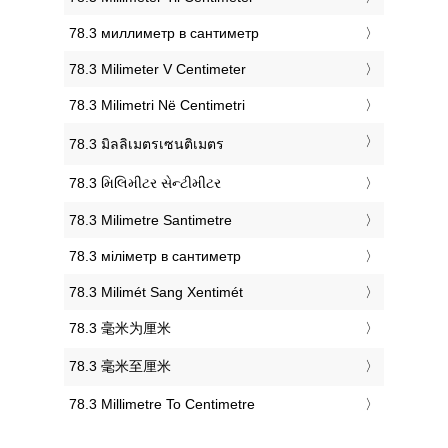
‎78.3 миллиметр в сантиметр
‎78.3 Milimeter V Centimeter
‎78.3 Milimetri Në Centimetri
‎78.3 มิลลิเมตรเซนติเมตร
‎78.3 મિલિમીટર સેન્ટીમીટર
‎78.3 Milimetre Santimetre
‎78.3 міліметр в сантиметр
‎78.3 Milimét Sang Xentimét
‎78.3 毫米为厘米
‎78.3 毫米至厘米
‎78.3 Millimetre To Centimetre