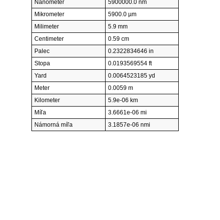
Nanometer
5900000.0 nm
Mikrometer
5900.0 µm
Milimeter
5.9 mm
Centimeter
0.59 cm
Palec
0.2322834646 in
Stopa
0.0193569554 ft
Yard
0.0064523185 yd
Meter
0.0059 m
Kilometer
5.9e-06 km
Míľa
3.6661e-06 mi
Námorná míľa
3.1857e-06 nmi