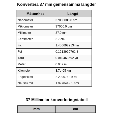
Konvertera 37 mm gemensamma längder
Måttenhet
Längd
Nanometer
37000000.0 nm
Mikrometer
37000.0 µm
Millimeter
37.0 mm
Centimeter
3.7 cm
Inch
1.4566929134 in
Fot
0.1213910761 ft
Yard
0.040463692 yd
Meter
0.037 m
Kilometer
3.7e-05 km
Engelsk mil
2.29907e-05 mi
Nautisk mil
1.99784e-05 nmi
37 Millimeter konverteringstabell