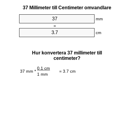
37 Millimeter till Centimeter omvandlare
mm
=
cm
Hur konvertera 37 millimeter till
centimeter?
0.1 cm
37 mm *
= 3.7 cm
1 mm