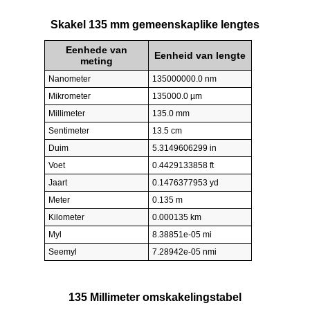
Skakel 135 mm gemeenskaplike lengtes
Eenhede van
Eenheid van lengte
meting
Nanometer
135000000.0 nm
Mikrometer
135000.0 µm
Millimeter
135.0 mm
Sentimeter
13.5 cm
Duim
5.3149606299 in
Voet
0.4429133858 ft
Jaart
0.1476377953 yd
Meter
0.135 m
Kilometer
0.000135 km
Myl
8.38851e-05 mi
Seemyl
7.28942e-05 nmi
135 Millimeter omskakelingstabel