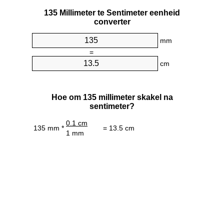
135 Millimeter te Sentimeter eenheid
converter
mm
=
cm
Hoe om 135 millimeter skakel na
sentimeter?
0.1 cm
135 mm *
= 13.5 cm
1 mm