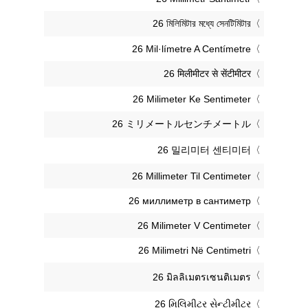
‎26 মিলিমিটার মধ্যে সেনটিমিটার
‎26 Mil·límetre A Centímetre
‎26 मिलीमीटर से सेंटीमीटर
‎26 Milimeter Ke Sentimeter
‎26 ミリメートルセンチメートル
‎26 밀리미터 센티미터
‎26 Millimeter Til Centimeter
‎26 миллиметр в сантиметр
‎26 Milimeter V Centimeter
‎26 Milimetri Në Centimetri
‎26 มิลลิเมตรเซนติเมตร
‎26 મિલિમીટર સેન્ટીમીટર