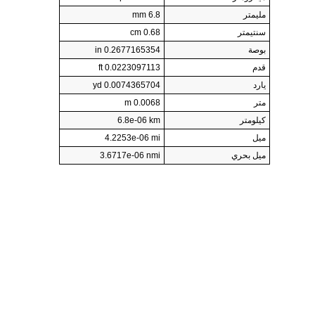
مليمتر
6.8 mm
سنتيمتر
0.68 cm
بوصة
0.2677165354 in
قدم
0.0223097113 ft
يارد
0.0074365704 yd
متر
0.0068 m
كيلومتر
6.8e-06 km
ميل
4.2253e-06 mi
ميل بحري
3.6717e-06 nmi