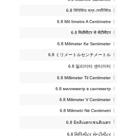
‎6.8 মিলিমিটার মধ্যে সেনটিমিটার
‎6.8 Mil·límetre A Centímetre
‎6.8 मिलीमीटर से सेंटीमीटर
‎6.8 Milimeter Ke Sentimeter
‎6.8 ミリメートルセンチメートル
‎6.8 밀리미터 센티미터
‎6.8 Millimeter Til Centimeter
‎6.8 миллиметр в сантиметр
‎6.8 Milimeter V Centimeter
‎6.8 Milimetri Në Centimetri
‎6.8 มิลลิเมตรเซนติเมตร
‎6.8 મિલિમીટર સેન્ટીમીટર