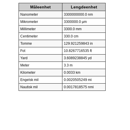
Måleenhet
Lengdeenhet
Nanometer
3300000000.0 nm
Mikrometer
3300000.0 µm
Millimeter
3300.0 mm
Centimeter
330.0 cm
Tomme
129.921259843 in
Fot
10.8267716535 ft
Yard
3.6089238845 yd
Meter
3.3 m
Kilometer
0.0033 km
Engelsk mil
0.0020505249 mi
Nautisk mil
0.0017818575 nmi