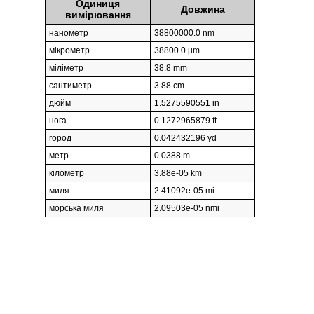
Одиниця
Довжина
вимірювання
нанометр
38800000.0 nm
мікрометр
38800.0 µm
міліметр
38.8 mm
сантиметр
3.88 cm
дюйм
1.5275590551 in
нога
0.1272965879 ft
город
0.042432196 yd
метр
0.0388 m
кілометр
3.88e-05 km
миля
2.41092e-05 mi
морська миля
2.09503e-05 nmi