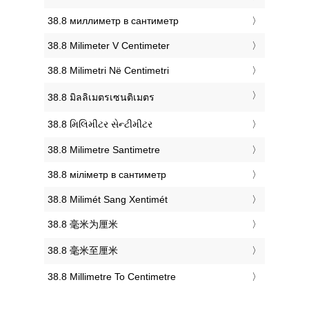
‎38.8 миллиметр в сантиметр
‎38.8 Milimeter V Centimeter
‎38.8 Milimetri Në Centimetri
‎38.8 มิลลิเมตรเซนติเมตร
‎38.8 મિલિમીટર સેન્ટીમીટર
‎38.8 Milimetre Santimetre
‎38.8 міліметр в сантиметр
‎38.8 Milimét Sang Xentimét
‎38.8 毫米为厘米
‎38.8 毫米至厘米
‎38.8 Millimetre To Centimetre