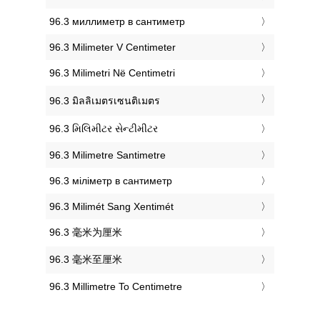
‎96.3 миллиметр в сантиметр
‎96.3 Milimeter V Centimeter
‎96.3 Milimetri Në Centimetri
‎96.3 มิลลิเมตรเซนติเมตร
‎96.3 મિલિમીટર સેન્ટીમીટર
‎96.3 Milimetre Santimetre
‎96.3 міліметр в сантиметр
‎96.3 Milimét Sang Xentimét
‎96.3 毫米为厘米
‎96.3 毫米至厘米
‎96.3 Millimetre To Centimetre