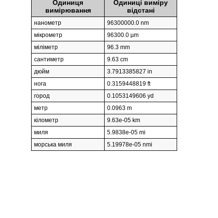
Одиниця
Одиниці виміру
вимірювання
відстані
нанометр
96300000.0 nm
мікрометр
96300.0 µm
міліметр
96.3 mm
сантиметр
9.63 cm
дюйм
3.7913385827 in
нога
0.3159448819 ft
город
0.1053149606 yd
метр
0.0963 m
кілометр
9.63e-05 km
миля
5.9838e-05 mi
морська миля
5.19978e-05 nmi