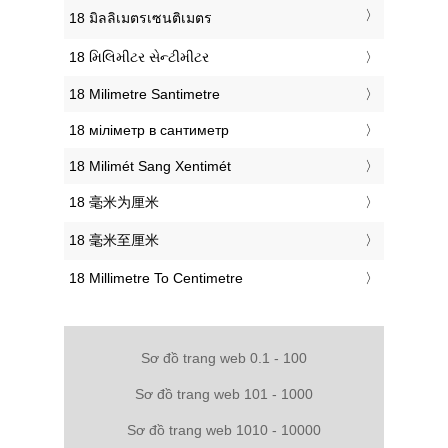
‎18 มิลลิเมตรเซนติเมตร
‎18 મિલિમીટર સેન્ટીમીટર
‎18 Milimetre Santimetre
‎18 міліметр в сантиметр
‎18 Milimét Sang Xentimét
‎18 毫米为厘米
‎18 毫米至厘米
‎18 Millimetre To Centimetre
Sơ đồ trang web 0.1 - 100
Sơ đồ trang web 101 - 1000
Sơ đồ trang web 1010 - 10000