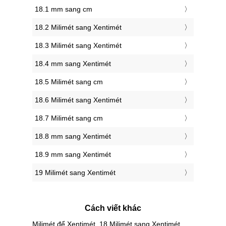
18.1 mm sang cm
18.2 Milimét sang Xentimét
18.3 Milimét sang Xentimét
18.4 mm sang Xentimét
18.5 Milimét sang cm
18.6 Milimét sang Xentimét
18.7 Milimét sang cm
18.8 mm sang Xentimét
18.9 mm sang Xentimét
19 Milimét sang Xentimét
Cách viết khác
Milimét để Xentimét, 18 Milimét sang Xentimét,