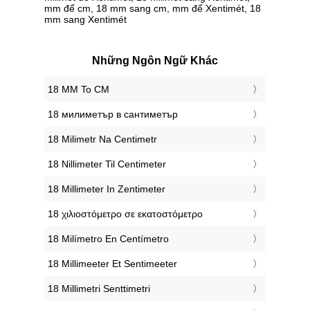
mm để cm, 18 mm sang cm, mm để Xentimét, 18
mm sang Xentimét
Những Ngôn Ngữ Khác
‎18 MM To CM
‎18 милиметър в сантиметър
‎18 Milimetr Na Centimetr
‎18 Nillimeter Til Centimeter
‎18 Millimeter In Zentimeter
‎18 χιλιοστόμετρο σε εκατοστόμετρο
‎18 Milímetro En Centímetro
‎18 Millimeeter Et Sentimeeter
‎18 Millimetri Senttimetri