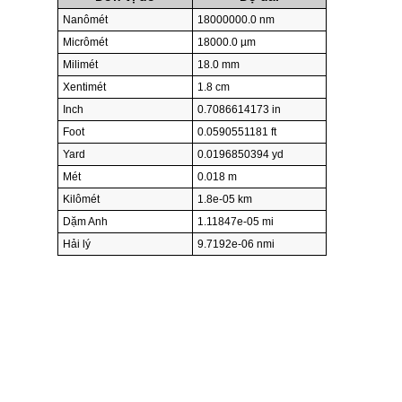
Nanômét
18000000.0 nm
Micrômét
18000.0 µm
Milimét
18.0 mm
Xentimét
1.8 cm
Inch
0.7086614173 in
Foot
0.0590551181 ft
Yard
0.0196850394 yd
Mét
0.018 m
Kilômét
1.8e-05 km
Dặm Anh
1.11847e-05 mi
Hải lý
9.7192e-06 nmi