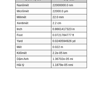
Nanômét
22000000.0 nm
Micrômét
22000.0 µm
Milimét
22.0 mm
Xentimét
2.2 cm
Inch
0.8661417323 in
Foot
0.0721784777 ft
Yard
0.0240594926 yd
Mét
0.022 m
Kilômét
2.2e-05 km
Dặm Anh
1.36702e-05 mi
Hải lý
1.1879e-05 nmi