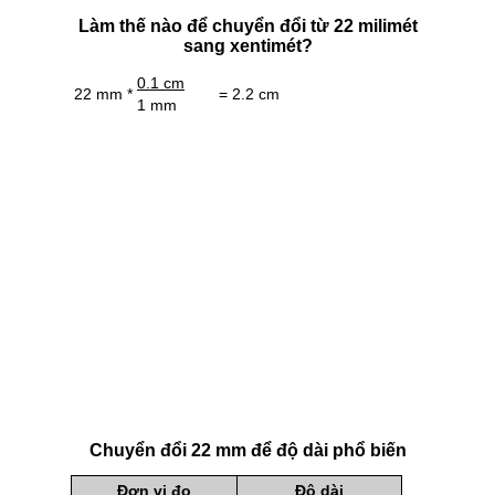
Làm thế nào để chuyển đổi từ 22 milimét
sang xentimét?
0.1 cm
22 mm *
= 2.2 cm
1 mm
Chuyển đổi 22 mm để độ dài phổ biến
Đơn vị đo
Độ dài