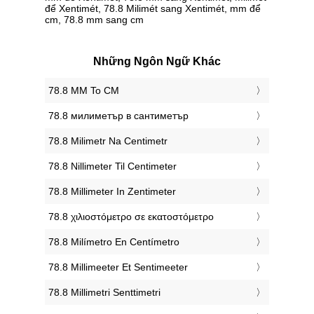
để Xentimét, 78.8 Milimét sang Xentimét, mm để
cm, 78.8 mm sang cm
Những Ngôn Ngữ Khác
‎78.8 MM To CM
‎78.8 милиметър в сантиметър
‎78.8 Milimetr Na Centimetr
‎78.8 Nillimeter Til Centimeter
‎78.8 Millimeter In Zentimeter
‎78.8 χιλιοστόμετρο σε εκατοστόμετρο
‎78.8 Milímetro En Centímetro
‎78.8 Millimeeter Et Sentimeeter
‎78.8 Millimetri Senttimetri