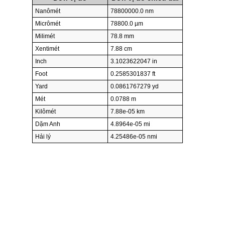
Nanômét
78800000.0 nm
Micrômét
78800.0 µm
Milimét
78.8 mm
Xentimét
7.88 cm
Inch
3.1023622047 in
Foot
0.2585301837 ft
Yard
0.0861767279 yd
Mét
0.0788 m
Kilômét
7.88e-05 km
Dặm Anh
4.8964e-05 mi
Hải lý
4.25486e-05 nmi