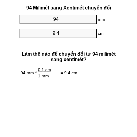
94 Milimét sang Xentimét chuyển đổi
mm
=
cm
Làm thế nào để chuyển đổi từ 94 milimét
sang xentimét?
0.1 cm
94 mm *
= 9.4 cm
1 mm