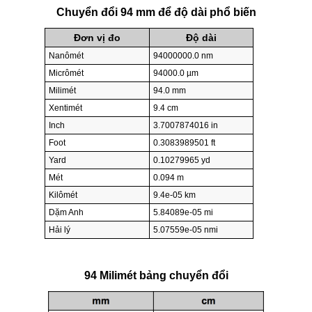
Chuyển đổi 94 mm để độ dài phổ biến
Đơn vị đo
Độ dài
Nanômét
94000000.0 nm
Micrômét
94000.0 µm
Milimét
94.0 mm
Xentimét
9.4 cm
Inch
3.7007874016 in
Foot
0.3083989501 ft
Yard
0.10279965 yd
Mét
0.094 m
Kilômét
9.4e-05 km
Dặm Anh
5.84089e-05 mi
Hải lý
5.07559e-05 nmi
94 Milimét bảng chuyển đổi