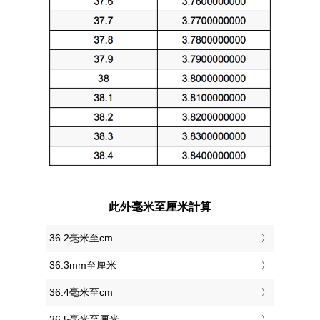
此外毫米至厘米計算
36.2毫米至cm
36.3mm至厘米
36.4毫米至cm
36.5毫米至厘米