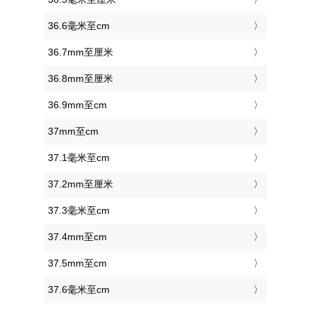
36.6毫米至cm
36.7mm至厘米
36.8mm至厘米
36.9mm至cm
37mm至cm
37.1毫米至cm
37.2mm至厘米
37.3毫米至cm
37.4mm至cm
37.5mm至cm
37.6毫米至cm