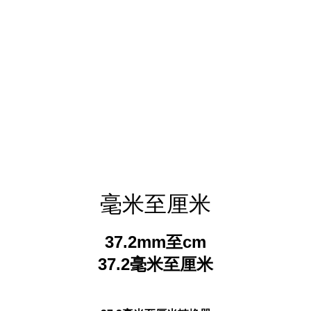
毫米至厘米
37.2mm至cm
37.2毫米至厘米