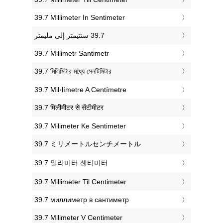
‎39.7 Millimeter In Sentimeter
‎39.7 Millimetr Santimetr
‎39.7 মিলিমিটার মধ্যে সেনটিমিটার
‎39.7 Mil·límetre A Centímetre
‎39.7 मिलीमीटर से सेंटीमीटर
‎39.7 Milimeter Ke Sentimeter
‎39.7 ミリメートルセンチメートル
‎39.7 밀리미터 센티미터
‎39.7 Millimeter Til Centimeter
‎39.7 миллиметр в сантиметр
‎39.7 Milimeter V Centimeter