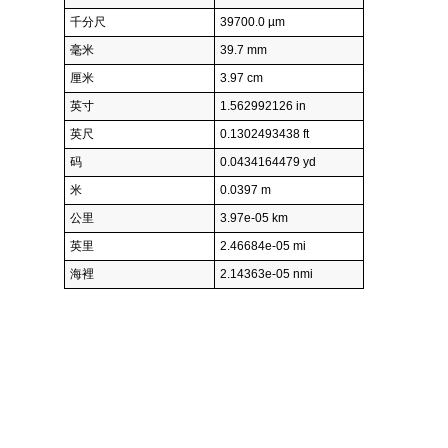
千分尺
39700.0 µm
毫米
39.7 mm
厘米
3.97 cm
英寸
1.562992126 in
英尺
0.1302493438 ft
码
0.0434164479 yd
米
0.0397 m
公里
3.97e-05 km
英里
2.46684e-05 mi
海裡
2.14363e-05 nmi