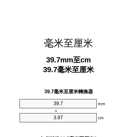
毫米至厘米
39.7mm至cm
39.7毫米至厘米
39.7毫米至厘米轉換器
mm
=
cm