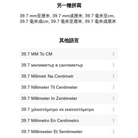
另一種拼寫
39.7 mm至厘米, 39.7 mm成厘米, 39.7 毫米至cm,
39.7 毫米成cm, 39.7 毫米至厘米, 39.7 毫米成厘米
其他語言
‎39.7 MM To CM
‎39.7 милиметър в сантиметър
‎39.7 Milimetr Na Centimetr
‎39.7 Nillimeter Til Centimeter
‎39.7 Millimeter In Zentimeter
‎39.7 χιλιοστόμετρο σε εκατοστόμετρο
‎39.7 Milímetro En Centímetro
‎39.7 Millimeeter Et Sentimeeter