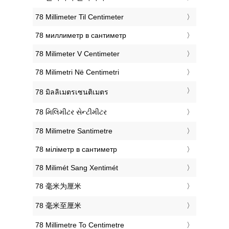
‎78 Millimeter Til Centimeter
‎78 миллиметр в сантиметр
‎78 Milimeter V Centimeter
‎78 Milimetri Në Centimetri
‎78 มิลลิเมตรเซนติเมตร
‎78 મિલિમીટર સેન્ટીમીટર
‎78 Milimetre Santimetre
‎78 міліметр в сантиметр
‎78 Milimét Sang Xentimét
‎78 毫米为厘米
‎78 毫米至厘米
‎78 Millimetre To Centimetre