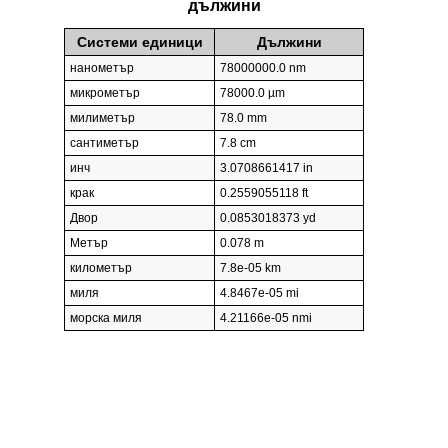
дължини
Системи единици
Дължини
нанометър
78000000.0 nm
микрометър
78000.0 µm
милиметър
78.0 mm
сантиметър
7.8 cm
инч
3.0708661417 in
крак
0.2559055118 ft
Двор
0.0853018373 yd
Метър
0.078 m
километър
7.8e-05 km
миля
4.8467e-05 mi
морска миля
4.21166e-05 nmi