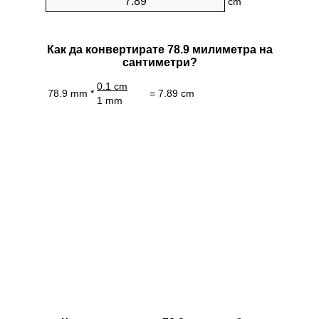
cm
Как да конвертирате 78.9 милиметра на
сантиметри?
0.1 cm
78.9 mm *
= 7.89 cm
1 mm