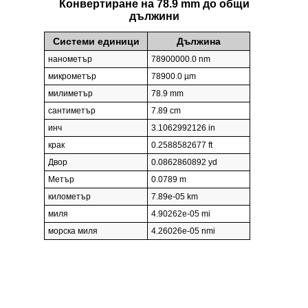
Конвертиране на 78.9 mm до общи
дължини
Системи единици
Дължина
нанометър
78900000.0 nm
микрометър
78900.0 µm
милиметър
78.9 mm
сантиметър
7.89 cm
инч
3.1062992126 in
крак
0.2588582677 ft
Двор
0.0862860892 yd
Метър
0.0789 m
километър
7.89e-05 km
миля
4.90262e-05 mi
морска миля
4.26026e-05 nmi