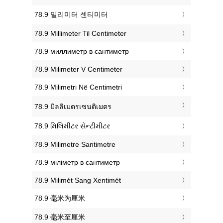
‎78.9 밀리미터 센티미터
‎78.9 Millimeter Til Centimeter
‎78.9 миллиметр в сантиметр
‎78.9 Milimeter V Centimeter
‎78.9 Milimetri Në Centimetri
‎78.9 มิลลิเมตรเซนติเมตร
‎78.9 મિલિમીટર સેન્ટીમીટર
‎78.9 Milimetre Santimetre
‎78.9 міліметр в сантиметр
‎78.9 Milimét Sang Xentimét
‎78.9 毫米为厘米
‎78.9 毫米至厘米