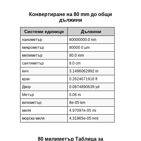
Конвертиране на 80 mm до общи
дължини
Системи единици
Дължини
нанометър
80000000.0 nm
микрометър
80000.0 µm
милиметър
80.0 mm
сантиметър
8.0 cm
инч
3.1496062992 in
крак
0.2624671916 ft
Двор
0.0874890639 yd
Метър
0.08 m
километър
8e-05 km
миля
4.97097e-05 mi
морска миля
4.31965e-05 nmi
80 милиметър Таблица за