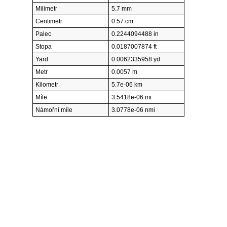
Milimetr
5.7 mm
Centimetr
0.57 cm
Palec
0.2244094488 in
Stopa
0.0187007874 ft
Yard
0.0062335958 yd
Metr
0.0057 m
Kilometr
5.7e-06 km
Míle
3.5418e-06 mi
Námořní míle
3.0778e-06 nmi