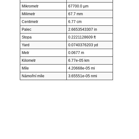
Mikrometr
67700.0 µm
Milimetr
67.7 mm
Centimetr
6.77 cm
Palec
2.6653543307 in
Stopa
0.2221128609 ft
Yard
0.0740376203 yd
Metr
0.0677 m
Kilometr
6.77e-05 km
Míle
4.20668e-05 mi
Námořní míle
3.65551e-05 nmi