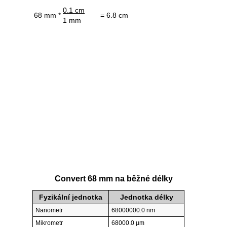
0.1 cm
68 mm *
= 6.8 cm
1 mm
Convert 68 mm na běžné délky
Fyzikální jednotka
Jednotka délky
Nanometr
68000000.0 nm
Mikrometr
68000.0 µm