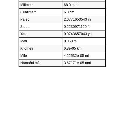
Milimetr
68.0 mm
Centimetr
6.8 cm
Palec
2.6771653543 in
Stopa
0.2230971129 ft
Yard
0.0743657043 yd
Metr
0.068 m
Kilometr
6.8e-05 km
Míle
4.22532e-05 mi
Námořní míle
3.67171e-05 nmi