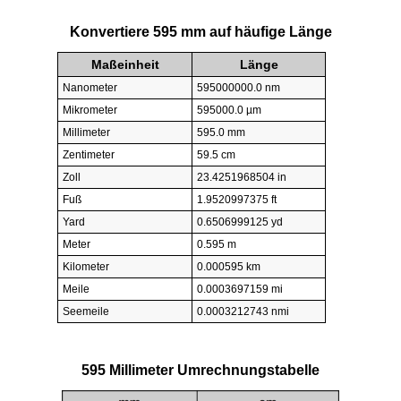
Konvertiere 595 mm auf häufige Länge
Maßeinheit
Länge
Nanometer
595000000.0 nm
Mikrometer
595000.0 µm
Millimeter
595.0 mm
Zentimeter
59.5 cm
Zoll
23.4251968504 in
Fuß
1.9520997375 ft
Yard
0.6506999125 yd
Meter
0.595 m
Kilometer
0.000595 km
Meile
0.0003697159 mi
Seemeile
0.0003212743 nmi
595 Millimeter Umrechnungstabelle