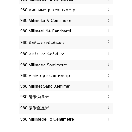
‎980 миллиметр в сантиметр
‎980 Milimeter V Centimeter
‎980 Milimetri Në Centimetri
‎980 มิลลิเมตรเซนติเมตร
‎980 મિલિમીટર સેન્ટીમીટર
‎980 Milimetre Santimetre
‎980 міліметр в сантиметр
‎980 Milimét Sang Xentimét
‎980 毫米为厘米
‎980 毫米至厘米
‎980 Millimetre To Centimetre