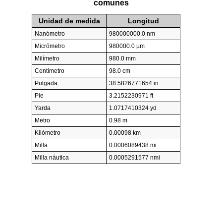
comunes
Unidad de medida
Longitud
Nanómetro
980000000.0 nm
Micrómetro
980000.0 µm
Milímetro
980.0 mm
Centímetro
98.0 cm
Pulgada
38.5826771654 in
Pie
3.2152230971 ft
Yarda
1.0717410324 yd
Metro
0.98 m
Kilómetro
0.00098 km
Milla
0.0006089438 mi
Milla náutica
0.0005291577 nmi