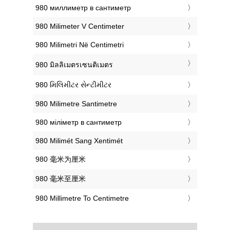
‎980 миллиметр в сантиметр
‎980 Milimeter V Centimeter
‎980 Milimetri Në Centimetri
‎980 มิลลิเมตรเซนติเมตร
‎980 મિલિમીટર સેન્ટીમીટર
‎980 Milimetre Santimetre
‎980 міліметр в сантиметр
‎980 Milimét Sang Xentimét
‎980 毫米为厘米
‎980 毫米至厘米
‎980 Millimetre To Centimetre