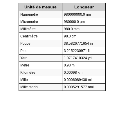
Unité de mesure
Longueur
Nanomètre
980000000.0 nm
Micromètre
980000.0 µm
Millimètre
980.0 mm
Centimètre
98.0 cm
Pouce
38.5826771654 in
Pied
3.2152230971 ft
Yard
1.0717410324 yd
Mètre
0.98 m
Kilomètre
0.00098 km
Mille
0.0006089438 mi
Mille marin
0.0005291577 nmi