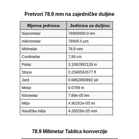
Pretvori 78.9 mm na zajedničke duljine
Mjerna jedinica
Jedinica za duljinu
Nanometar
78900000.0 nm
mikrometar
78900.0 µm
Milimetar
78.9 mm
Centimetar
7.89 cm
Palac
3.1062992126 in
Stopa
0.2588582677 ft
Jard
0.0862860892 yd
Metar
0.0789 m
Kilometar
7.89e-05 km
Milja
4.90262e-05 mi
Nautička milja
4.26026e-05 nmi
78.9 Milimetar Tablica konverzije