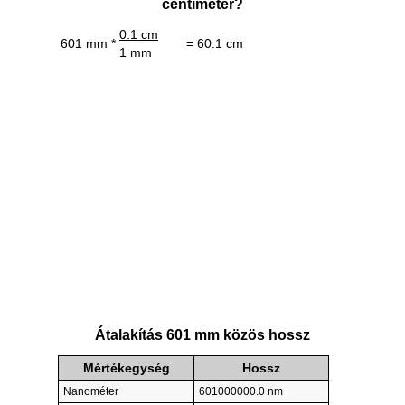
centiméter?
0.1 cm
601 mm *
= 60.1 cm
1 mm
Átalakítás 601 mm közös hossz
Mértékegység
Hossz
Nanométer
601000000.0 nm