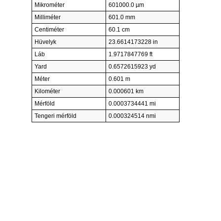
Mikrométer
601000.0 µm
Milliméter
601.0 mm
Centiméter
60.1 cm
Hüvelyk
23.6614173228 in
Láb
1.9717847769 ft
Yard
0.6572615923 yd
Méter
0.601 m
Kilométer
0.000601 km
Mérföld
0.0003734441 mi
Tengeri mérföld
0.000324514 nmi