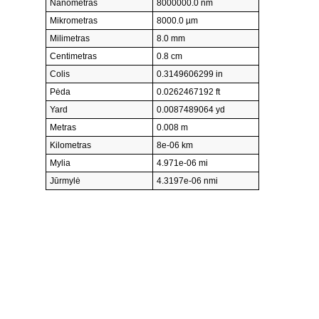
Nanometras
8000000.0 nm
Mikrometras
8000.0 µm
Milimetras
8.0 mm
Centimetras
0.8 cm
Colis
0.3149606299 in
Pėda
0.0262467192 ft
Yard
0.0087489064 yd
Metras
0.008 m
Kilometras
8e-06 km
Mylia
4.971e-06 mi
Jūrmylė
4.3197e-06 nmi