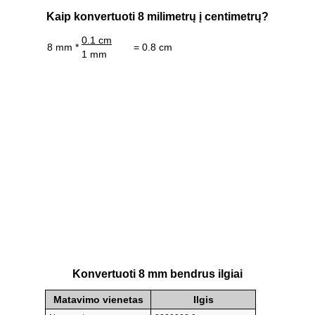
Kaip konvertuoti 8 milimetrų į centimetrų?
0.1 cm
8 mm *
= 0.8 cm
1 mm
Konvertuoti 8 mm bendrus ilgiai
Matavimo vienetas
Ilgis