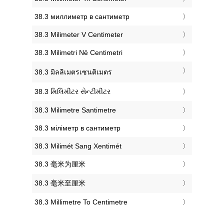
‎38.3 миллиметр в сантиметр
‎38.3 Milimeter V Centimeter
‎38.3 Milimetri Në Centimetri
‎38.3 มิลลิเมตรเซนติเมตร
‎38.3 મિલિમીટર સેન્ટીમીટર
‎38.3 Milimetre Santimetre
‎38.3 міліметр в сантиметр
‎38.3 Milimét Sang Xentimét
‎38.3 毫米为厘米
‎38.3 毫米至厘米
‎38.3 Millimetre To Centimetre