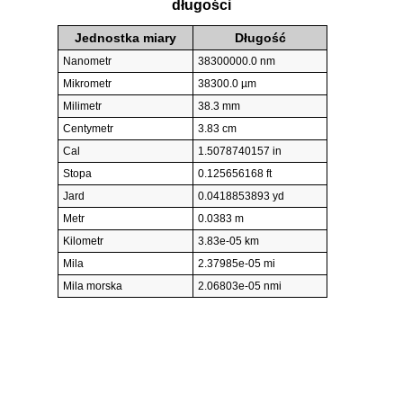
długości
Jednostka miary
Długość
Nanometr
38300000.0 nm
Mikrometr
38300.0 µm
Milimetr
38.3 mm
Centymetr
3.83 cm
Cal
1.5078740157 in
Stopa
0.125656168 ft
Jard
0.0418853893 yd
Metr
0.0383 m
Kilometr
3.83e-05 km
Mila
2.37985e-05 mi
Mila morska
2.06803e-05 nmi