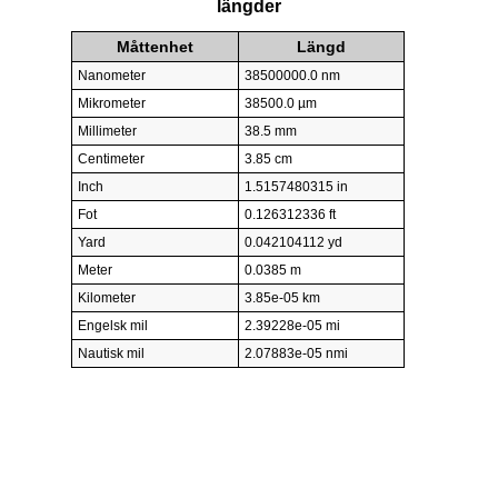
längder
Måttenhet
Längd
Nanometer
38500000.0 nm
Mikrometer
38500.0 µm
Millimeter
38.5 mm
Centimeter
3.85 cm
Inch
1.5157480315 in
Fot
0.126312336 ft
Yard
0.042104112 yd
Meter
0.0385 m
Kilometer
3.85e-05 km
Engelsk mil
2.39228e-05 mi
Nautisk mil
2.07883e-05 nmi