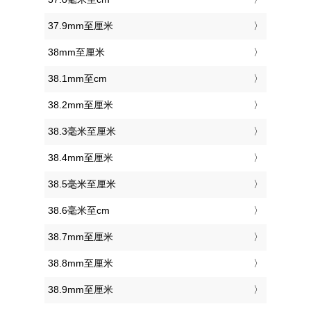
37.9mm至厘米
38mm至厘米
38.1mm至cm
38.2mm至厘米
38.3毫米至厘米
38.4mm至厘米
38.5毫米至厘米
38.6毫米至cm
38.7mm至厘米
38.8mm至厘米
38.9mm至厘米