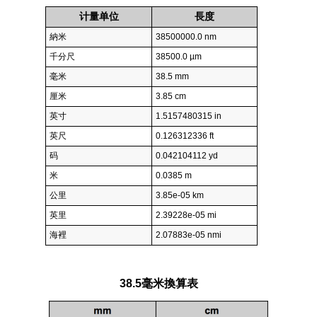
计量单位
長度
納米
38500000.0 nm
千分尺
38500.0 µm
毫米
38.5 mm
厘米
3.85 cm
英寸
1.5157480315 in
英尺
0.126312336 ft
码
0.042104112 yd
米
0.0385 m
公里
3.85e-05 km
英里
2.39228e-05 mi
海裡
2.07883e-05 nmi
38.5毫米換算表