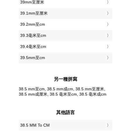
39mm至厘米
39.1mm至厘米
39.2mm至cm
39.3毫米至cm
39.4毫米至cm
39.5mm至cm
另一種拼寫
38.5 mm至cm, 38.5 mm成cm, 38.5 mm至厘米,
38.5 mm成厘米, 38.5 毫米至cm, 38.5 毫米成cm
其他語言
‎38.5 MM To CM