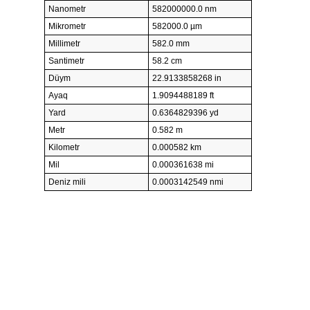
Nanometr
582000000.0 nm
Mikrometr
582000.0 µm
Millimetr
582.0 mm
Santimetr
58.2 cm
Düym
22.9133858268 in
Ayaq
1.9094488189 ft
Yard
0.6364829396 yd
Metr
0.582 m
Kilometr
0.000582 km
Mil
0.000361638 mi
Deniz mili
0.0003142549 nmi