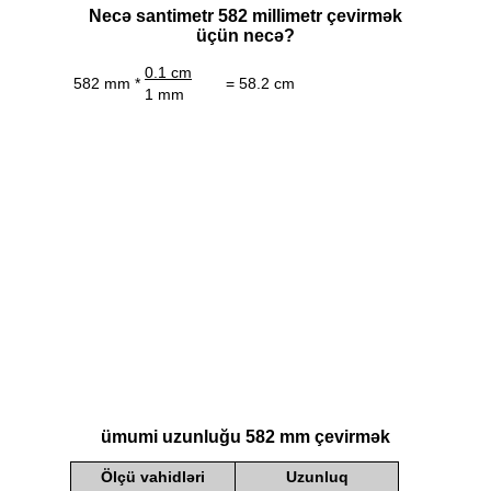
Necə santimetr 582 millimetr çevirmək
üçün necə?
0.1 cm
582 mm *
= 58.2 cm
1 mm
ümumi uzunluğu 582 mm çevirmək
Ölçü vahidləri
Uzunluq