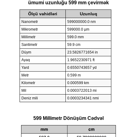
ümumi uzunluğu 599 mm çevirmək
Ölçü vahidləri
Uzunluq
Nanometr
599000000.0 nm
Mikrometr
599000.0 µm
Millimetr
599.0 mm
Santimetr
59.9 cm
Düym
23.5826771654 in
Ayaq
1.9652230971 ft
Yard
0.6550743657 yd
Metr
0.599 m
Kilometr
0.000599 km
Mil
0.0003722013 mi
Deniz mili
0.0003234341 nmi
599 Millimetr Dönüşüm Cədvəl