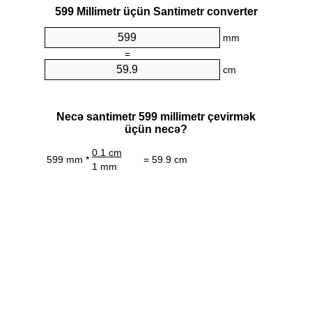
599 Millimetr üçün Santimetr converter
mm
=
cm
Necə santimetr 599 millimetr çevirmək
üçün necə?
0.1 cm
599 mm *
= 59.9 cm
1 mm