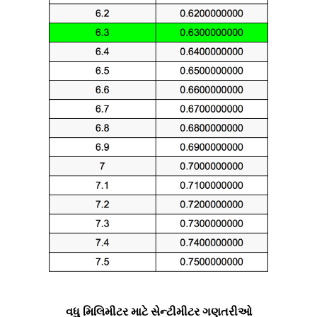
વધુ મિલિમીટર માટે સેન્ટીમીટર ગણતરીઓ