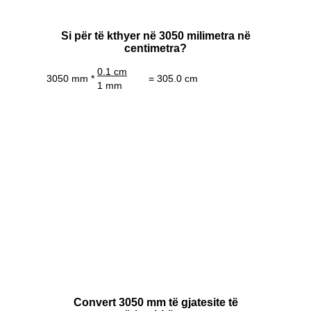
Si për të kthyer në 3050 milimetra në
centimetra?
0.1 cm
3050 mm *
= 305.0 cm
1 mm
Convert 3050 mm të gjatesite të