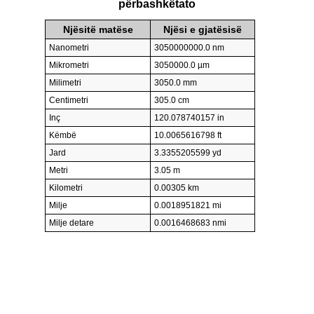
përbashkëtato
Njësitë matëse
Njësi e gjatësisë
Nanometri
3050000000.0 nm
Mikrometri
3050000.0 µm
Milimetri
3050.0 mm
Centimetri
305.0 cm
Inç
120.078740157 in
Këmbë
10.0065616798 ft
Jard
3.3355205599 yd
Metri
3.05 m
Kilometri
0.00305 km
Milje
0.0018951821 mi
Milje detare
0.0016468683 nmi