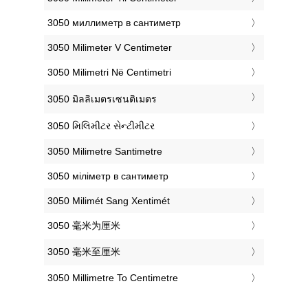
‎3050 миллиметр в сантиметр
‎3050 Milimeter V Centimeter
‎3050 Milimetri Në Centimetri
‎3050 มิลลิเมตรเซนติเมตร
‎3050 મિલિમીટર સેન્ટીમીટર
‎3050 Milimetre Santimetre
‎3050 міліметр в сантиметр
‎3050 Milimét Sang Xentimét
‎3050 毫米为厘米
‎3050 毫米至厘米
‎3050 Millimetre To Centimetre