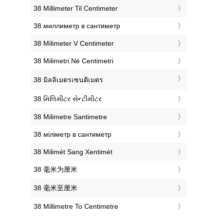
‎38 Millimeter Til Centimeter
‎38 миллиметр в сантиметр
‎38 Milimeter V Centimeter
‎38 Milimetri Në Centimetri
‎38 มิลลิเมตรเซนติเมตร
‎38 મિલિમીટર સેન્ટીમીટર
‎38 Milimetre Santimetre
‎38 міліметр в сантиметр
‎38 Milimét Sang Xentimét
‎38 毫米为厘米
‎38 毫米至厘米
‎38 Millimetre To Centimetre