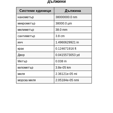
дължини
Системи единици
Дължина
нанометър
38000000.0 nm
микрометър
38000.0 µm
милиметър
38.0 mm
сантиметър
3.8 cm
инч
1.4960629921 in
крак
0.124671916 ft
Двор
0.0415573053 yd
Метър
0.038 m
километър
3.8e-05 km
миля
2.36121e-05 mi
морска миля
2.05184e-05 nmi