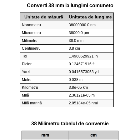
Converti 38 mm la lungimi comuneto
Unitate de măsură
Unitatea de lungime
Nanometru
38000000.0 nm
Micrometru
38000.0 µm
Milimetru
38.0 mm
Centimetru
3.8 cm
Țol
1.4960629921 in
Picior
0.124671916 ft
Yarzi
0.0415573053 yd
Metru
0.038 m
Kilometru
3.8e-05 km
Milă
2.36121e-05 mi
Milă marină
2.05184e-05 nmi
38 Milimetru tabelul de conversie