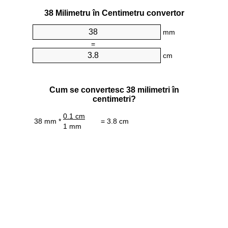
38 Milimetru în Centimetru convertor
mm
=
cm
Cum se convertesc 38 milimetri în
centimetri?
0.1 cm
38 mm *
= 3.8 cm
1 mm