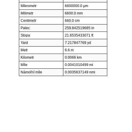
Mikrometr
6600000.0 µm
Milimetr
6600.0 mm
Centimetr
660.0 cm
Palec
259.842519685 in
Stopa
21.6535433071 ft
Yard
7.217847769 yd
Metr
6.6 m
Kilometr
0.0066 km
Míle
0.0041010499 mi
Námořní míle
0.0035637149 nmi