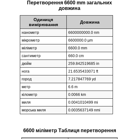
Перетворення 6600 mm загальних
довжина
Одиниця
Довжина
вимірювання
нанометр
6600000000.0 nm
мікрометр
6600000.0 µm
міліметр
6600.0 mm
сантиметр
660.0 cm
дюйм
259.842519685 in
нога
21.6535433071 ft
город
7.217847769 yd
метр
6.6 m
кілометр
0.0066 km
миля
0.0041010499 mi
морська миля
0.0035637149 nmi
6600 міліметр Таблиця перетворення