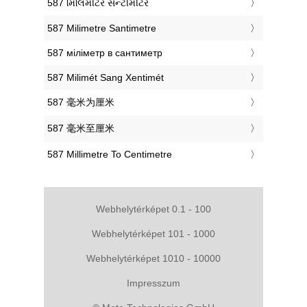
‎587 મિલિમીટર સેન્ટીમીટર
‎587 Milimetre Santimetre
‎587 міліметр в сантиметр
‎587 Milimét Sang Xentimét
‎587 毫米为厘米
‎587 毫米至厘米
‎587 Millimetre To Centimetre
Webhelytérképet 0.1 - 100
Webhelytérképet 101 - 1000
Webhelytérképet 1010 - 10000
Impresszum