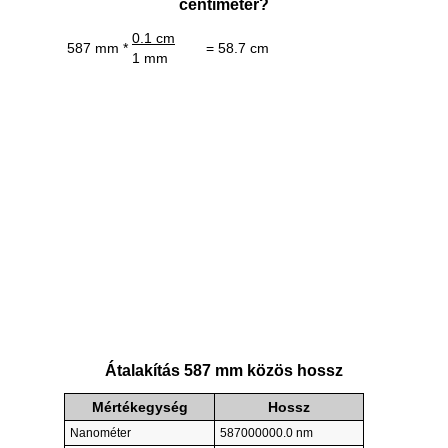
centiméter?
0.1 cm
587 mm *
= 58.7 cm
1 mm
Átalakítás 587 mm közös hossz
Mértékegység
Hossz
Nanométer
587000000.0 nm