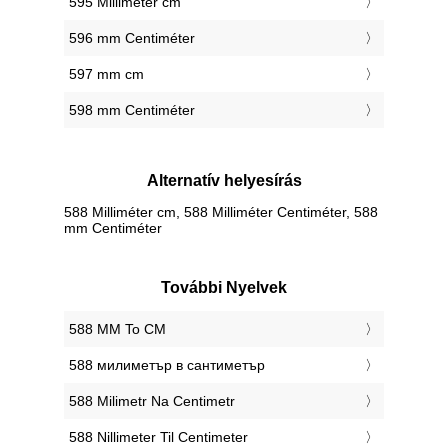
595 Milliméter cm
596 mm Centiméter
597 mm cm
598 mm Centiméter
Alternatív helyesírás
588 Milliméter cm, 588 Milliméter Centiméter, 588
mm Centiméter
További Nyelvek
‎588 MM To CM
‎588 милиметър в сантиметър
‎588 Milimetr Na Centimetr
‎588 Nillimeter Til Centimeter