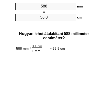
mm
=
cm
Hogyan lehet átalakítani 588 milliméter
centiméter?
0.1 cm
588 mm *
= 58.8 cm
1 mm