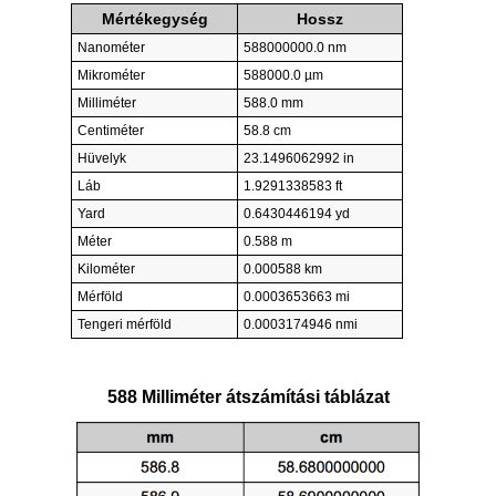
Mértékegység
Hossz
Nanométer
588000000.0 nm
Mikrométer
588000.0 µm
Milliméter
588.0 mm
Centiméter
58.8 cm
Hüvelyk
23.1496062992 in
Láb
1.9291338583 ft
Yard
0.6430446194 yd
Méter
0.588 m
Kilométer
0.000588 km
Mérföld
0.0003653663 mi
Tengeri mérföld
0.0003174946 nmi
588 Milliméter átszámítási táblázat