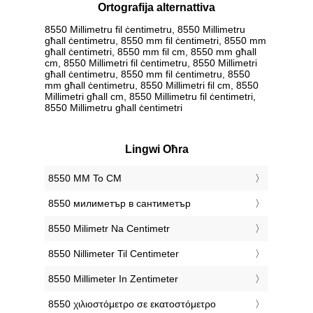
Ortografija alternattiva
8550 Millimetru fil ċentimetru, 8550 Millimetru
għall ċentimetru, 8550 mm fil ċentimetri, 8550 mm
għall ċentimetri, 8550 mm fil cm, 8550 mm għall
cm, 8550 Millimetri fil ċentimetru, 8550 Millimetri
għall ċentimetru, 8550 mm fil ċentimetru, 8550
mm għall ċentimetru, 8550 Millimetri fil cm, 8550
Millimetri għall cm, 8550 Millimetru fil ċentimetri,
8550 Millimetru għall ċentimetri
Lingwi Oħra
‎8550 MM To CM
‎8550 милиметър в сантиметър
‎8550 Milimetr Na Centimetr
‎8550 Nillimeter Til Centimeter
‎8550 Millimeter In Zentimeter
‎8550 χιλιοστόμετρο σε εκατοστόμετρο