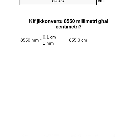
cm
Kif jikkonvertu 8550 millimetri għal
ċentimetri?
0.1 cm
8550 mm *
= 855.0 cm
1 mm