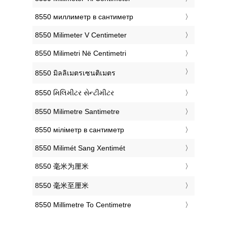
‎8550 миллиметр в сантиметр
‎8550 Milimeter V Centimeter
‎8550 Milimetri Në Centimetri
‎8550 มิลลิเมตรเซนติเมตร
‎8550 મિલિમીટર સેન્ટીમીટર
‎8550 Milimetre Santimetre
‎8550 міліметр в сантиметр
‎8550 Milimét Sang Xentimét
‎8550 毫米为厘米
‎8550 毫米至厘米
‎8550 Millimetre To Centimetre