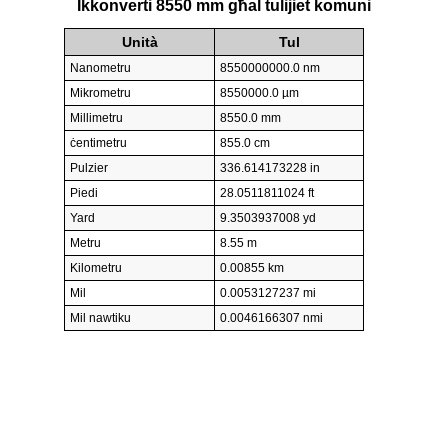
Ikkonverti 8550 mm għal tulijiet komuni
Unità
Tul
Nanometru
8550000000.0 nm
Mikrometru
8550000.0 µm
Millimetru
8550.0 mm
ċentimetru
855.0 cm
Pulzier
336.614173228 in
Piedi
28.0511811024 ft
Yard
9.3503937008 yd
Metru
8.55 m
Kilometru
0.00855 km
Mil
0.0053127237 mi
Mil nawtiku
0.0046166307 nmi