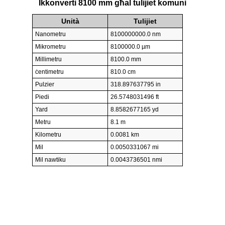
Ikkonverti 8100 mm għal tulijiet komuni
Unità
Tulijiet
Nanometru
8100000000.0 nm
Mikrometru
8100000.0 µm
Millimetru
8100.0 mm
ċentimetru
810.0 cm
Pulzier
318.897637795 in
Piedi
26.5748031496 ft
Yard
8.8582677165 yd
Metru
8.1 m
Kilometru
0.0081 km
Mil
0.0050331067 mi
Mil nawtiku
0.0043736501 nmi