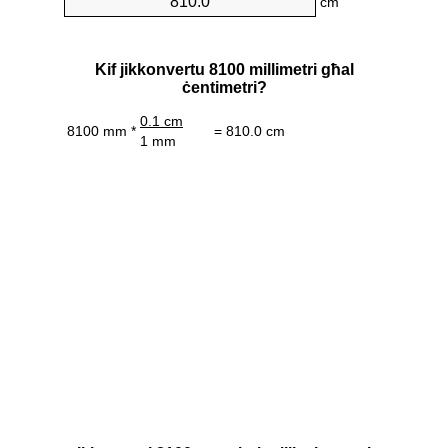
cm
Kif jikkonvertu 8100 millimetri għal
ċentimetri?
0.1 cm
8100 mm *
= 810.0 cm
1 mm