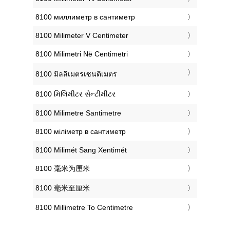
‎8100 миллиметр в сантиметр
‎8100 Milimeter V Centimeter
‎8100 Milimetri Në Centimetri
‎8100 มิลลิเมตรเซนติเมตร
‎8100 મિલિમીટર સેન્ટીમીટર
‎8100 Milimetre Santimetre
‎8100 міліметр в сантиметр
‎8100 Milimét Sang Xentimét
‎8100 毫米为厘米
‎8100 毫米至厘米
‎8100 Millimetre To Centimetre