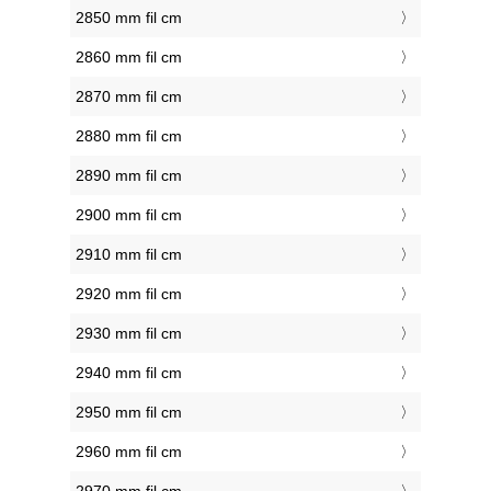
2850 mm fil cm
2860 mm fil cm
2870 mm fil cm
2880 mm fil cm
2890 mm fil cm
2900 mm fil cm
2910 mm fil cm
2920 mm fil cm
2930 mm fil cm
2940 mm fil cm
2950 mm fil cm
2960 mm fil cm