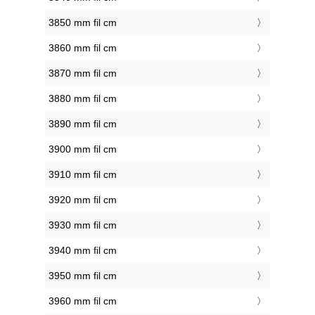
3850 mm fil cm
3860 mm fil cm
3870 mm fil cm
3880 mm fil cm
3890 mm fil cm
3900 mm fil cm
3910 mm fil cm
3920 mm fil cm
3930 mm fil cm
3940 mm fil cm
3950 mm fil cm
3960 mm fil cm