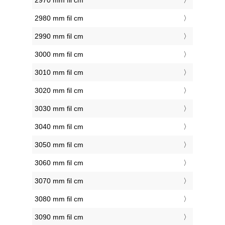
2970 mm fil cm
2980 mm fil cm
2990 mm fil cm
3000 mm fil cm
3010 mm fil cm
3020 mm fil cm
3030 mm fil cm
3040 mm fil cm
3050 mm fil cm
3060 mm fil cm
3070 mm fil cm
3080 mm fil cm
3090 mm fil cm