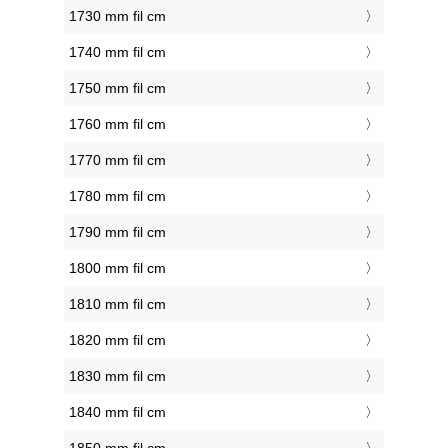
1730 mm fil cm
1740 mm fil cm
1750 mm fil cm
1760 mm fil cm
1770 mm fil cm
1780 mm fil cm
1790 mm fil cm
1800 mm fil cm
1810 mm fil cm
1820 mm fil cm
1830 mm fil cm
1840 mm fil cm