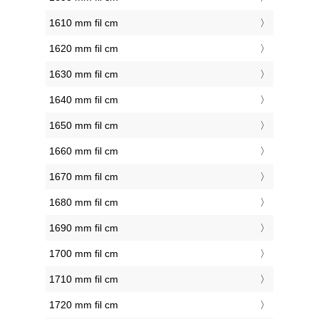
1610 mm fil cm
1620 mm fil cm
1630 mm fil cm
1640 mm fil cm
1650 mm fil cm
1660 mm fil cm
1670 mm fil cm
1680 mm fil cm
1690 mm fil cm
1700 mm fil cm
1710 mm fil cm
1720 mm fil cm