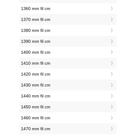
1360 mm fil cm
1370 mm fil cm
1380 mm fil cm
1390 mm fil cm
1400 mm fil cm
1410 mm fil cm
1420 mm fil cm
1430 mm fil cm
1440 mm fil cm
1450 mm fil cm
1460 mm fil cm
1470 mm fil cm