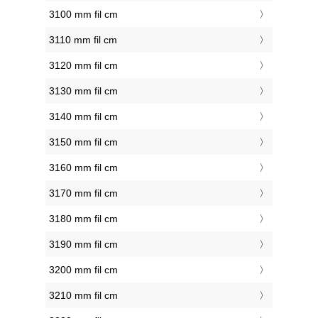
3100 mm fil cm
3110 mm fil cm
3120 mm fil cm
3130 mm fil cm
3140 mm fil cm
3150 mm fil cm
3160 mm fil cm
3170 mm fil cm
3180 mm fil cm
3190 mm fil cm
3200 mm fil cm
3210 mm fil cm