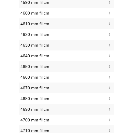
4590 mm fil cm
4600 mm fil cm
4610 mm fil cm
4620 mm fil cm
4630 mm fil cm
4640 mm fil cm
4650 mm fil cm
4660 mm fil cm
4670 mm fil cm
4680 mm fil cm
4690 mm fil cm
4700 mm fil cm
4710 mm fil cm