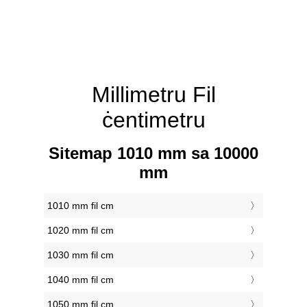
Millimetru Fil
ċentimetru
Sitemap 1010 mm sa 10000
mm
1010 mm fil cm
1020 mm fil cm
1030 mm fil cm
1040 mm fil cm
1050 mm fil cm