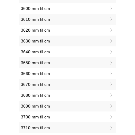
3600 mm fil cm
3610 mm fil cm
3620 mm fil cm
3630 mm fil cm
3640 mm fil cm
3650 mm fil cm
3660 mm fil cm
3670 mm fil cm
3680 mm fil cm
3690 mm fil cm
3700 mm fil cm
3710 mm fil cm