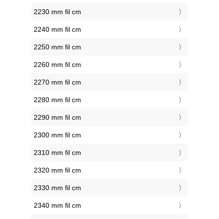
2230 mm fil cm
2240 mm fil cm
2250 mm fil cm
2260 mm fil cm
2270 mm fil cm
2280 mm fil cm
2290 mm fil cm
2300 mm fil cm
2310 mm fil cm
2320 mm fil cm
2330 mm fil cm
2340 mm fil cm