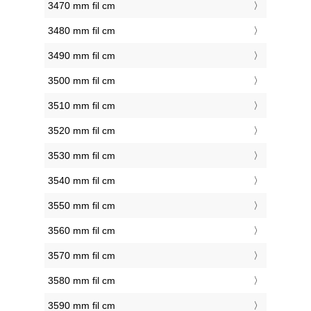
3470 mm fil cm
3480 mm fil cm
3490 mm fil cm
3500 mm fil cm
3510 mm fil cm
3520 mm fil cm
3530 mm fil cm
3540 mm fil cm
3550 mm fil cm
3560 mm fil cm
3570 mm fil cm
3580 mm fil cm
3590 mm fil cm