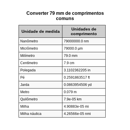
Converter 79 mm de comprimentos
comuns
Unidades de
Unidade de medida
comprimento
Nanômetro
79000000.0 nm
Micrômetro
79000.0 µm
Milímetro
79.0 mm
Centímetro
7.9 cm
Polegada
3.1102362205 in
Pé
0.2591863517 ft
Jarda
0.0863954506 yd
Metro
0.079 m
Quilômetro
7.9e-05 km
Milha
4.90883e-05 mi
Milha náutica
4.26566e-05 nmi