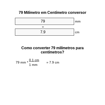
79 Milímetro em Centímetro conversor
mm
=
cm
Como converter 79 milímetros para
centímetros?
0.1 cm
79 mm *
= 7.9 cm
1 mm