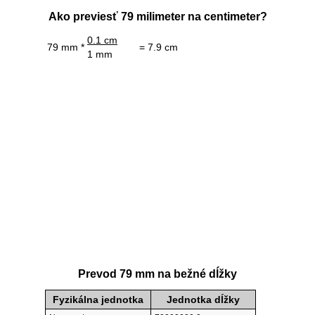
Ako previesť 79 milimeter na centimeter?
0.1 cm
79 mm *
= 7.9 cm
1 mm
Prevod 79 mm na bežné dĺžky
Fyzikálna jednotka
Jednotka dĺžky