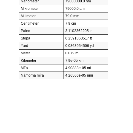
Nanometer
79000000.0 nm
Mikrometer
79000.0 µm
Milimeter
79.0 mm
Centimeter
7.9 cm
Palec
3.1102362205 in
Stopa
0.2591863517 ft
Yard
0.0863954506 yd
Meter
0.079 m
Kilometer
7.9e-05 km
Míľa
4.90883e-05 mi
Námorná míľa
4.26566e-05 nmi