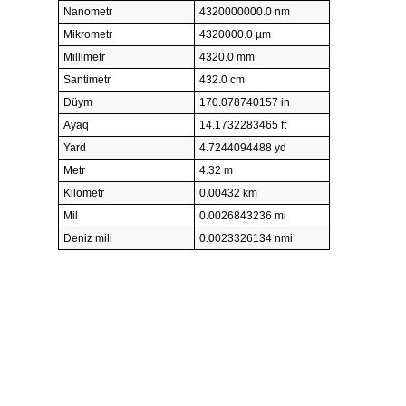
Nanometr
4320000000.0 nm
Mikrometr
4320000.0 µm
Millimetr
4320.0 mm
Santimetr
432.0 cm
Düym
170.078740157 in
Ayaq
14.1732283465 ft
Yard
4.7244094488 yd
Metr
4.32 m
Kilometr
0.00432 km
Mil
0.0026843236 mi
Deniz mili
0.0023326134 nmi