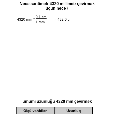
Necə santimetr 4320 millimetr çevirmək
üçün necə?
0.1 cm
4320 mm *
= 432.0 cm
1 mm
ümumi uzunluğu 4320 mm çevirmək
Ölçü vahidləri
Uzunluq