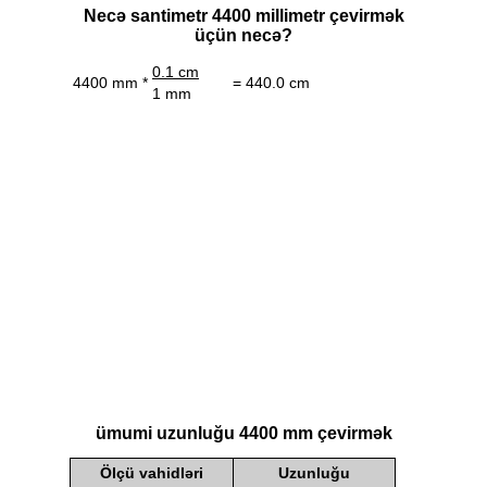
Necə santimetr 4400 millimetr çevirmək
üçün necə?
0.1 cm
4400 mm *
= 440.0 cm
1 mm
ümumi uzunluğu 4400 mm çevirmək
Ölçü vahidləri
Uzunluğu