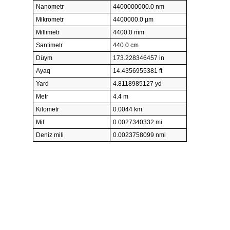
Nanometr
4400000000.0 nm
Mikrometr
4400000.0 µm
Millimetr
4400.0 mm
Santimetr
440.0 cm
Düym
173.228346457 in
Ayaq
14.4356955381 ft
Yard
4.8118985127 yd
Metr
4.4 m
Kilometr
0.0044 km
Mil
0.0027340332 mi
Deniz mili
0.0023758099 nmi