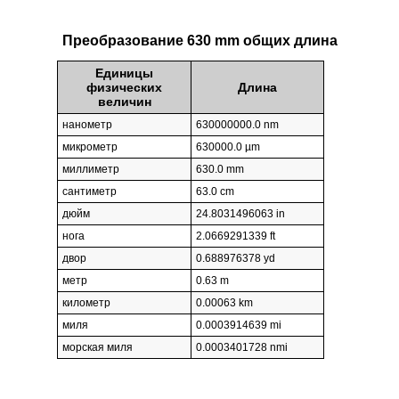
Преобразование 630 mm общих длина
Единицы
физических
Длина
величин
нанометр
630000000.0 nm
микрометр
630000.0 µm
миллиметр
630.0 mm
сантиметр
63.0 cm
дюйм
24.8031496063 in
нога
2.0669291339 ft
двор
0.688976378 yd
метр
0.63 m
километр
0.00063 km
миля
0.0003914639 mi
морская миля
0.0003401728 nmi