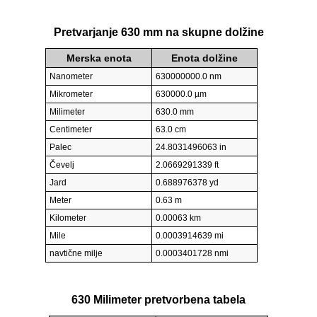
Pretvarjanje 630 mm na skupne dolžine
Merska enota
Enota dolžine
Nanometer
630000000.0 nm
Mikrometer
630000.0 µm
Milimeter
630.0 mm
Centimeter
63.0 cm
Palec
24.8031496063 in
Čevelj
2.0669291339 ft
Jard
0.688976378 yd
Meter
0.63 m
Kilometer
0.00063 km
Mile
0.0003914639 mi
navtične milje
0.0003401728 nmi
630 Milimeter pretvorbena tabela