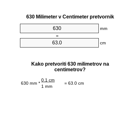
630 Milimeter v Centimeter pretvornik
mm
=
cm
Kako pretvoriti 630 milimetrov na
centimetrov?
0.1 cm
630 mm *
= 63.0 cm
1 mm